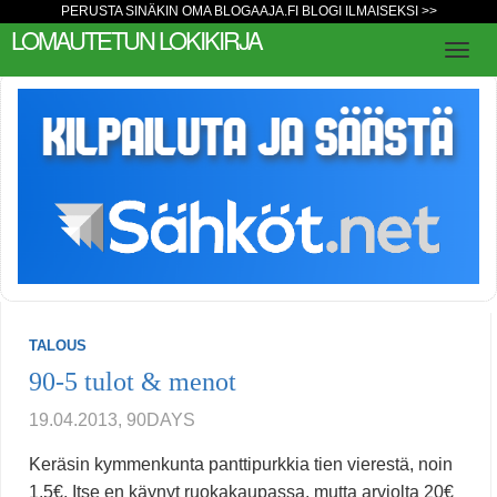
PERUSTA SINÄKIN OMA BLOGAAJA.FI BLOGI ILMAISEKSI >>
LOMAUTETUN LOKIKIRJA
TALOUS
90-5 tulot & menot
19.04.2013, 90DAYS
Keräsin kymmenkunta panttipurkkia tien vierestä, noin
1,5€. Itse en käynyt ruokakaupassa, mutta arviolta 20€