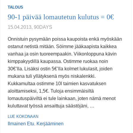
TALOUS
90-1 päivää lomautetun kulutus = 0€
15.04.2013, 90DAYS
Onnistuin pysymään poissa kaupoista enkä myöskään
ostanut netistä mitään. Söimme jääkaapista kaikkea
vanhaa ja osin tuoreempaakin. Viikonloppuna kävin
kimppakyydillä kaupassa. Ostimme ruokaa noin
30€’lla. Lisäksi ostin 5€’lla kolmet lukulasit, joiden
mukana tuli yllätyksenä myös niskalenkki.
Kukkamultaa ostimme 10l taimien kasvatuksen
aloittamiseksi, 1,5€. Tuloja ensimmäisiltä
lomautuspäiviltä ei tule lainkaan, joten nämä menot
kuluttavat työssä ansaittuja säästöjäni, …
LUE KOKONAAN
Ilmainen Etu
,
Kerjääminen