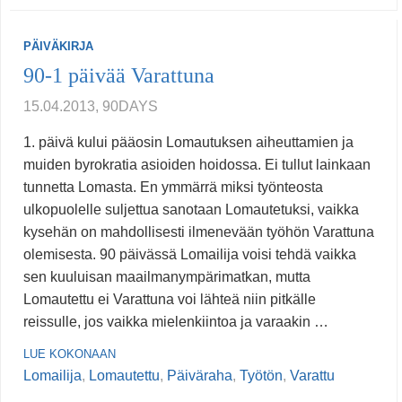
PÄIVÄKIRJA
90-1 päivää Varattuna
15.04.2013, 90DAYS
1. päivä kului pääosin Lomautuksen aiheuttamien ja
muiden byrokratia asioiden hoidossa. Ei tullut lainkaan
tunnetta Lomasta. En ymmärrä miksi työnteosta
ulkopuolelle suljettua sanotaan Lomautetuksi, vaikka
kysehän on mahdollisesti ilmenevään työhön Varattuna
olemisesta. 90 päivässä Lomailija voisi tehdä vaikka
sen kuuluisan maailmanympärimatkan, mutta
Lomautettu ei Varattuna voi lähteä niin pitkälle
reissulle, jos vaikka mielenkiintoa ja varaakin …
LUE KOKONAAN
Lomailija
,
Lomautettu
,
Päiväraha
,
Työtön
,
Varattu