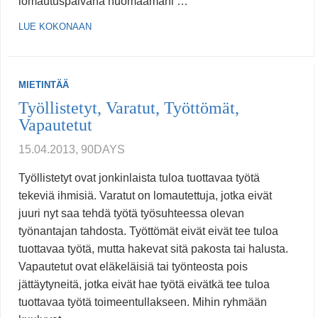
lomautuspäivänä huomaamani …
LUE KOKONAAN
MIETINTÄÄ
Työllistetyt, Varatut, Työttömät,
Vapautetut
15.04.2013, 90DAYS
Työllistetyt ovat jonkinlaista tuloa tuottavaa työtä
tekeviä ihmisiä. Varatut on lomautettuja, jotka eivät
juuri nyt saa tehdä työtä työsuhteessa olevan
työnantajan tahdosta. Työttömät eivät eivät tee tuloa
tuottavaa työtä, mutta hakevat sitä pakosta tai halusta.
Vapautetut ovat eläkeläisiä tai työnteosta pois
jättäytyneitä, jotka eivät hae työtä eivätkä tee tuloa
tuottavaa työtä toimeentullakseen. Mihin ryhmään