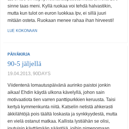
sinne taas meni. Kyllä ruokaa voi tehdä halvastikin,
mutta kun tulot on euron luokkaa /pv, ei sillä juuri
mitään osteta. Ruokaan menee rahaa ihan hirveesti!
LUE KOKONAAN
PÄIVÄKIRJA
90-5 jäljellä
19.04.2013, 90DAYS
Viidentenä lomautuspäivänä aurinko paistoi jonkin
aikaa! Ehdin käydä ulkona kävelyllä, johon sain
motivaatiota tien varren panttipurkkien keruusta. Taisi
kertyä kymmenkunta niitä. Katselin netistä ahkerasti
äkkilähtöjä pois täältä loskasta ja synkkyydestä, mutta
en vielä ostanut matkaa. Kallista lystiähän se olisi,
joutuisin käyttämään säästöjä, joihin nimenomaan