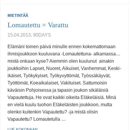
MIETINTÄÄ
Lomautettu = Varattu
15.04.2013, 90DAYS
Elämäni toinen päivä minulle ennen kokemattomaan
ihmisjoukkoon kuuluvana -Lomautettuna- alkamassa…
mistä onkaan kyse? Aiemmin olen kuulunut ainakin
joukkoihin Lapset, Nuoret, Aikuiset, Vanhemmat, Keski-
ikäiset, Työkykyiset, Työkyvyttömät, Työssäkäyvät,
Työttömät, Koeaikalaiset, Vakituiset. Sattumoisin
käväisin Pohjoisessa ja tapasin joukon sikäläisiä
Vapautettuja. He ovat kaikki oikeita Eläkeläisiä. Minä
en vielä kuulu tuohon Eläkeläisten joukkoon, mutta
olenko kuitenkin Vapautettu? -ja mistä olisin
Vapautettu? Lomautetulla …
LUE KOKONAAN