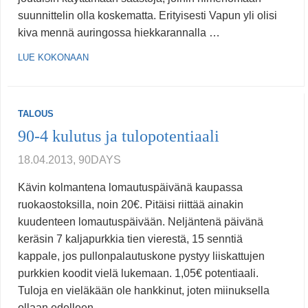
suunnittelin olla koskematta. Erityisesti Vapun yli olisi
kiva mennä auringossa hiekkarannalla …
LUE KOKONAAN
TALOUS
90-4 kulutus ja tulopotentiaali
18.04.2013, 90DAYS
Kävin kolmantena lomautuspäivänä kaupassa
ruokaostoksilla, noin 20€. Pitäisi riittää ainakin
kuudenteen lomautuspäivään. Neljäntenä päivänä
keräsin 7 kaljapurkkia tien vierestä, 15 senntiä
kappale, jos pullonpalautuskone pystyy liiskattujen
purkkien koodit vielä lukemaan. 1,05€ potentiaali.
Tuloja en vieläkään ole hankkinut, joten miinuksella
ollaan edelleen.