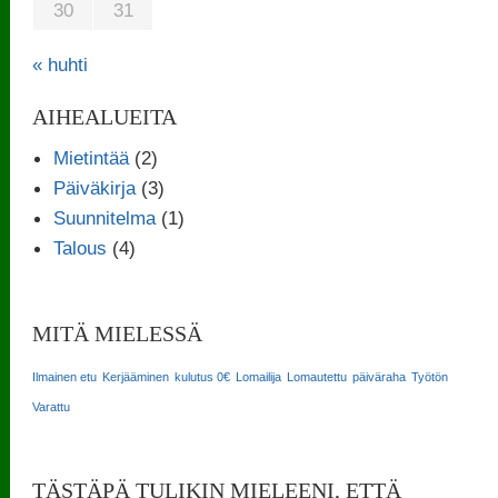
30
31
« huhti
AIHEALUEITA
Mietintää
(2)
Päiväkirja
(3)
Suunnitelma
(1)
Talous
(4)
MITÄ MIELESSÄ
Ilmainen etu
Kerjääminen
kulutus 0€
Lomailija
Lomautettu
päiväraha
Työtön
Varattu
TÄSTÄPÄ TULIKIN MIELEENI, ETTÄ