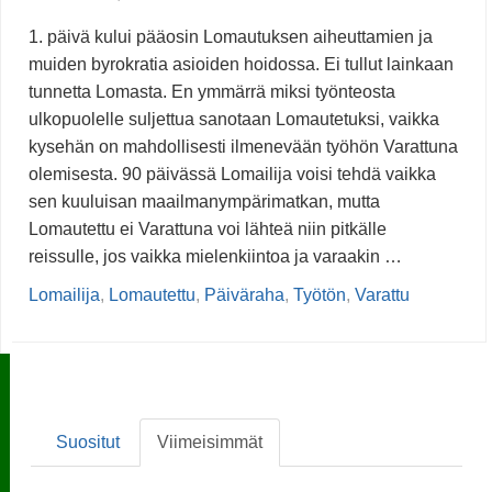
1. päivä kului pääosin Lomautuksen aiheuttamien ja
muiden byrokratia asioiden hoidossa. Ei tullut lainkaan
tunnetta Lomasta. En ymmärrä miksi työnteosta
ulkopuolelle suljettua sanotaan Lomautetuksi, vaikka
kysehän on mahdollisesti ilmenevään työhön Varattuna
olemisesta. 90 päivässä Lomailija voisi tehdä vaikka
sen kuuluisan maailmanympärimatkan, mutta
Lomautettu ei Varattuna voi lähteä niin pitkälle
reissulle, jos vaikka mielenkiintoa ja varaakin …
Lomailija
,
Lomautettu
,
Päiväraha
,
Työtön
,
Varattu
Suositut
Viimeisimmät