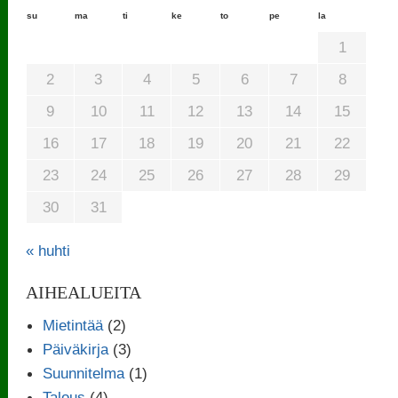
su
ma
ti
ke
to
pe
la
1
2
3
4
5
6
7
8
9
10
11
12
13
14
15
16
17
18
19
20
21
22
23
24
25
26
27
28
29
30
31
« huhti
AIHEALUEITA
Mietintää
(2)
Päiväkirja
(3)
Suunnitelma
(1)
Talous
(4)