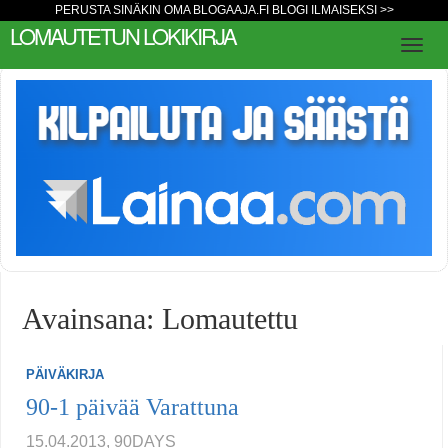
PERUSTA SINÄKIN OMA BLOGAAJA.FI BLOGI ILMAISEKSI >>
LOMAUTETUN LOKIKIRJA
Avainsana: Lomautettu
PÄIVÄKIRJA
90-1 päivää Varattuna
15.04.2013, 90DAYS