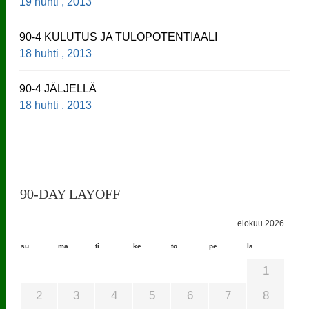
19 huhti , 2013
90-4 KULUTUS JA TULOPOTENTIAALI
18 huhti , 2013
90-4 JÄLJELLÄ
18 huhti , 2013
90-DAY LAYOFF
elokuu 2026
su
ma
ti
ke
to
pe
la
1
2
3
4
5
6
7
8