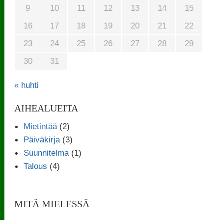
9
10
11
12
13
14
15
16
17
18
19
20
21
22
23
24
25
26
27
28
29
30
31
« huhti
AIHEALUEITA
Mietintää
(2)
Päiväkirja
(3)
Suunnitelma
(1)
Talous
(4)
MITÄ MIELESSÄ