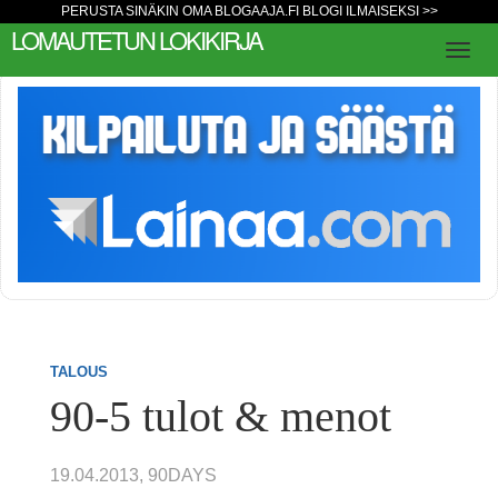
PERUSTA SINÄKIN OMA BLOGAAJA.FI BLOGI ILMAISEKSI >>
LOMAUTETUN LOKIKIRJA
TALOUS
90-5 tulot & menot
19.04.2013, 90DAYS