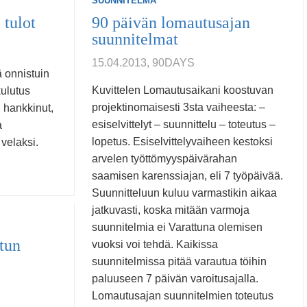
SUUNNITELMA
 tulot
90 päivän lomautusajan
suunnitelmat
15.04.2013, 90DAYS
 onnistuin
Kuvittelen Lomautusaikani koostuvan
kulutus
projektinomaisesti 3sta vaiheesta: –
 hankkinut,
esiselvittelyt – suunnittelu – toteutus –
a
lopetus. Esiselvittelyvaiheen kestoksi
 velaksi.
arvelen työttömyyspäivärahan
saamisen karenssiajan, eli 7 työpäivää.
Suunnitteluun kuluu varmastikin aikaa
jatkuvasti, koska mitään varmoja
suunnitelmia ei Varattuna olemisen
tun
vuoksi voi tehdä. Kaikissa
suunnitelmissa pitää varautua töihin
paluuseen 7 päivän varoitusajalla.
Lomautusajan suunnitelmien toteutus