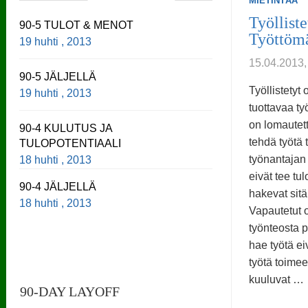
MIETINTÄÄ
Työlliste
90-5 TULOT & MENOT
Työttömä
19 huhti , 2013
15.04.2013
90-5 JÄLJELLÄ
Työllistetyt 
19 huhti , 2013
tuottavaa ty
on lomautett
90-4 KULUTUS JA
tehdä työtä
TULOPOTENTIAALI
työnantajan 
18 huhti , 2013
eivät tee tu
90-4 JÄLJELLÄ
hakevat sitä
18 huhti , 2013
Vapautetut o
työnteosta po
hae työtä ei
työtä toime
kuuluvat …
90-DAY LAYOFF