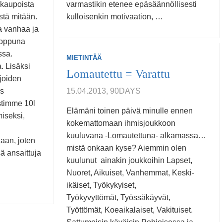
kaupoista
varmastikin etenee epäsäännöllisesti
stä mitään.
kulloisenkin motivaation, …
a vanhaa ja
loppuna
ssa.
MIETINTÄÄ
. Lisäksi
Lomautettu = Varattu
 joiden
ös
15.04.2013, 90DAYS
stimme 10l
Elämäni toinen päivä minulle ennen
iseksi,
kokemattomaan ihmisjoukkoon
kuuluvana -Lomautettuna- alkamassa…
kaan, joten
mistä onkaan kyse? Aiemmin olen
ä ansaittuja
kuulunut ainakin joukkoihin Lapset,
Nuoret, Aikuiset, Vanhemmat, Keski-
ikäiset, Työkykyiset,
Työkyvyttömät, Työssäkäyvät,
Työttömät, Koeaikalaiset, Vakituiset.