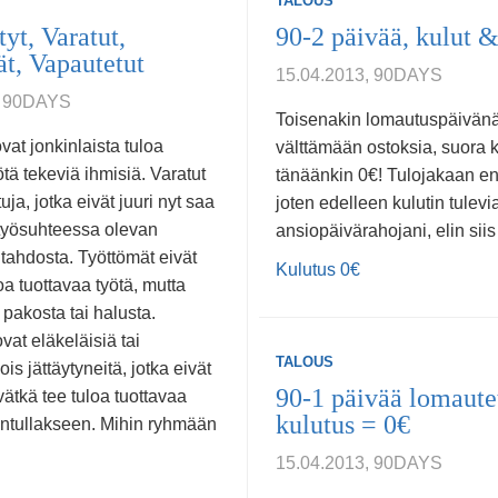
TALOUS
tyt, Varatut,
90-2 päivää, kulut &
t, Vapautetut
15.04.2013, 90DAYS
, 90DAYS
Toisenakin lomautuspäivänä
ovat jonkinlaista tuloa
välttämään ostoksia, suora 
ötä tekeviä ihmisiä. Varatut
tänäänkin 0€! Tulojakaan en
uja, jotka eivät juuri nyt saa
joten edelleen kulutin tulevi
 työsuhteessa olevan
ansiopäivärahojani, elin siis
tahdosta. Työttömät eivät
Kulutus 0€
loa tuottavaa työtä, mutta
 pakosta tai halusta.
vat eläkeläisiä tai
TALOUS
is jättäytyneitä, jotka eivät
90-1 päivää lomaute
vätkä tee tuloa tuottavaa
kulutus = 0€
entullakseen. Mihin ryhmään
15.04.2013, 90DAYS