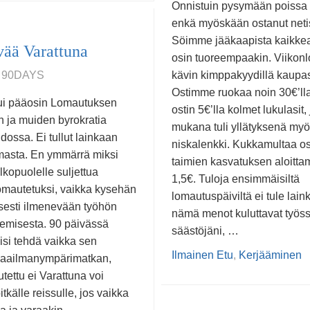
Onnistuin pysymään poissa 
enkä myöskään ostanut neti
Söimme jääkaapista kaikke
vää Varattuna
osin tuoreempaakin. Viikon
, 90DAYS
kävin kimppakyydillä kaupa
Ostimme ruokaa noin 30€’lla
lui pääosin Lomautuksen
ostin 5€’lla kolmet lukulasit,
n ja muiden byrokratia
mukana tuli yllätyksenä my
dossa. Ei tullut lainkaan
niskalenkki. Kukkamultaa o
masta. En ymmärrä miksi
taimien kasvatuksen aloittam
lkopuolelle suljettua
1,5€. Tuloja ensimmäisiltä
mautetuksi, vaikka kysehän
lomautuspäiviltä ei tule lain
sesti ilmenevään työhön
nämä menot kuluttavat työss
lemisesta. 90 päivässä
säästöjäni, …
isi tehdä vaikka sen
Ilmainen Etu
,
Kerjääminen
maailmanympärimatkan,
ettu ei Varattuna voi
itkälle reissulle, jos vaikka